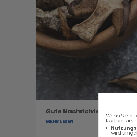
Gute Nachrichten für Kaffe
Wenn Sie zus
Kartendarste
MEHR LESEN
Nutzungs
wird umge