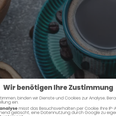
Wir benötigen Ihre Zustimmung
efans
timmen, binden wir Dienste und Cookies zur Analyse, Ber
llung ein.
analyse
misst das Besuchsverhalten per Cookie. Ihre IP-
hend gelöscht, eine Datennutzung durch Google zu eig