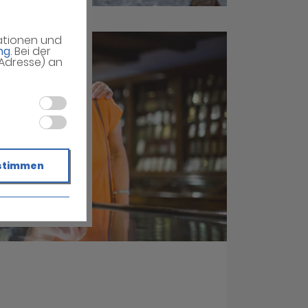
mationen und
ng
. Bei der
-Adresse) an
stimmen