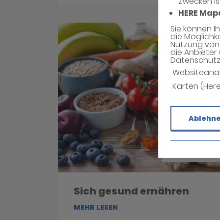
Zwecken is
HERE Map
Sie können I
die Möglichk
Nutzung von 
die Anbieter 
Datenschutzh
Websiteana
Karten (Her
Ablehn
Sich gesund ernähren
MEHR LESEN