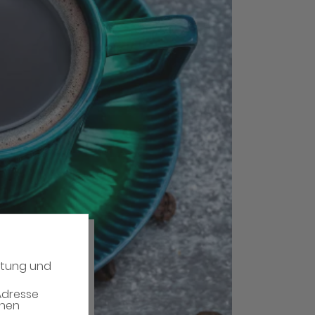
atung und
Adresse
enen