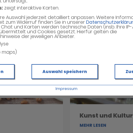
t untersagt.
s:
zeigt interaktive Karten.
hre Auswahl jederzeit detailliert anpassen. Weitere Infor
eit zum Widerruf finden Sie in unserer
Datenschutzerkläru
Chat und Karten werden technische Daten (insb. Ihre IP
übermittelt und Cookies gesetzt. Hierfür gelten die
inweise der jeweiligen Anbieter.
lyse
e maps)
en
Auswahl speichern
Zu
Impressum
Kunst und Kultur
MEHR LESEN