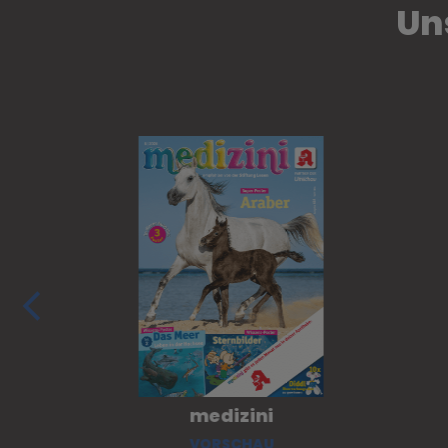
Un
medizini
VORSCHAU