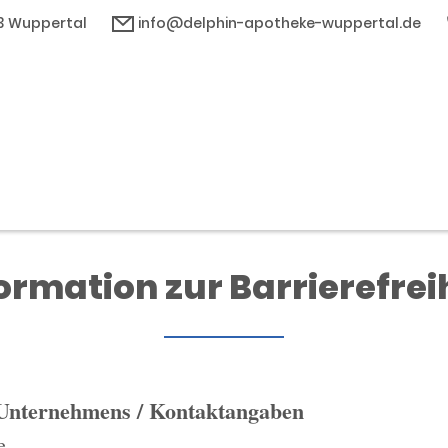
03 Wuppertal
info@delphin-apotheke-wuppertal.de
ormation zur Barrierefrei
 Unternehmens / Kontaktangaben
e