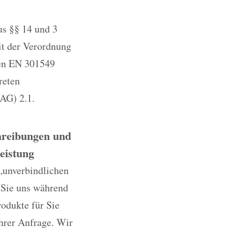
us §§ 14 und 3
it der Verordnung
ten EN 301549
reten
AG) 2.1.
chreibungen und
eistung
„unverbindlichen
 Sie uns während
rodukte für Sie
Ihrer Anfrage. Wir